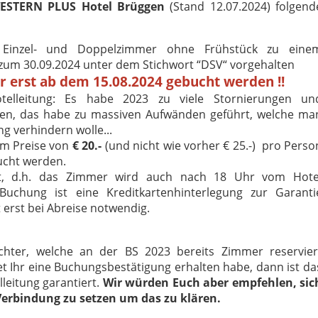
ESTERN PLUS Hotel Brüggen
(Stand 12.07.2024) folgend
Einzel- und Doppelzimmer ohne Frühstück zu eine
 zum 30.09.2024 unter dem Stichwort “DSV“ vorgehalten
r erst ab dem 15.08.2024 gebucht werden !!
elleitung: Es habe 2023 zu viele Stornierungen un
, das habe zu massiven Aufwänden geführt, welche ma
g verhindern wolle...
um Preise von
€ 20.-
(und nicht wie vorher € 25.-) pro Perso
ucht werden.
ert, d.h. das Zimmer wird auch nach 18 Uhr vom Hote
 Buchung ist eine Kreditkartenhinterlegung zur Garanti
t erst bei Abreise notwendig.
üchter, welche an der BS 2023 bereits Zimmer reservier
et Ihr eine Buchungsbestätigung erhalten habe, dann ist da
leitung garantiert.
Wir würden Euch aber empfehlen, sic
 Verbindung zu setzen um das zu klären.