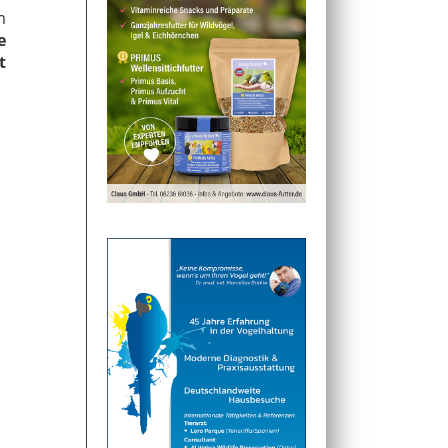
m
e
t