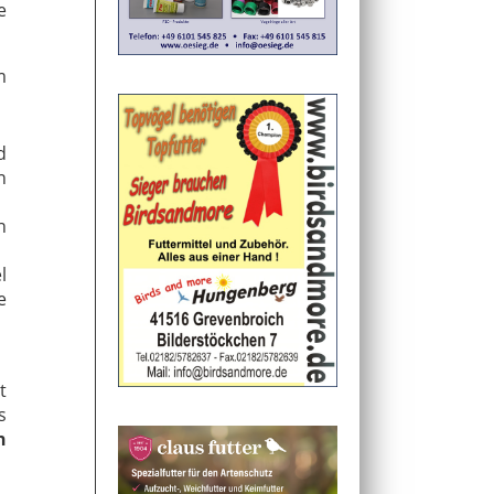
e
m
d
n
n
l
e
t
s
h