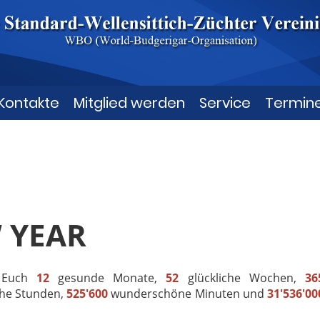
Kontakte
Mitglied werden
Service
Termin
 YEAR
r Euch
12
gesunde Monate,
52
glückliche Wochen,
36
che Stunden,
525'600
wunderschöne Minuten und
31'536'00